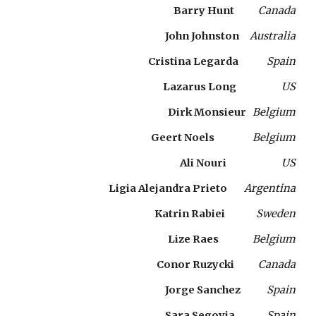
Barry Hunt  
Canada
John Johnston  
Australia
Cristina Legarda   
Spain
Lazarus Long  
US
Dirk Monsieur  
Belgium
Geert Noels  
Belgium
Ali Nouri  
US
Ligia Alejandra Prieto  
Argentina
Katrin Rabiei 
Sweden
Lize Raes  
Belgium
Conor Ruzycki  
Canada
Jorge Sanchez  
Spain
Sara Segovia   
Spain