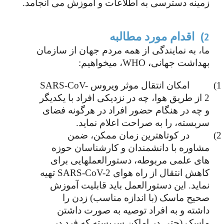
زمینه دسترسی به اطلاعات و آموزش می انجامد.  
)  اقدام مورد مطالبه
2
ما، به نمایندگی از همه مردم جهان از سازمان 
بهداشت جهانی، WHO، میخواهیم:
1)  
امکان انتقال موثر ویروس SARS-CoV-
2 از طریق هوا، چه در نزدیکی افراد با یکدیگر 
و چه در هنگام حضور افراد در هرگونه فضای 
سربسته، را به صراحت اعلام نماید.
2)  
در کوتاهترین زمان ممکن، ضمن 
مشاوره با دانشمندان و کارشناسان حوزه 
های علمی مربوطه، دستورالعملهایی برای 
کاهش انتقال از راه هوای SARS-CoV-2 تهیه 
نماید. این دستورالعمل باید قابلیت آموزش 
صحیح ماسک (با اندازه مناسب) زدن را 
داشته و به افراد توصیه به صورت داشتن 
ماسک (حتی در اماکن سربسته که فرد در 