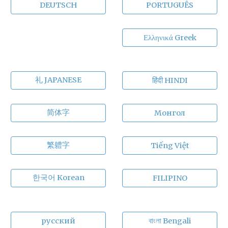
DEUTSCH
PORTUGUÊS
Ελληνικά Greek
礼 JAPANESE
हिंदी HINDI
简体字
Монгол
繁軆字
Tiếng Việt
한국어 Korean
FILIPINO
русский
বাংলা Bengali