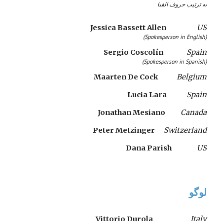
به ترتیب حروف الفبا
Jessica Bassett Allen  
US
(
Spokesperson in English)
Sergio Coscolín   
Spain
(
Spokesperson in Spanish)
Maarten De Cock 
Belgium
Lucia Lara  
Spain
Jonathan Mesiano 
Canada
Peter Metzinger 
Switzerland
Dana Parish
US
لوگو
Vittorio Durola
Italy