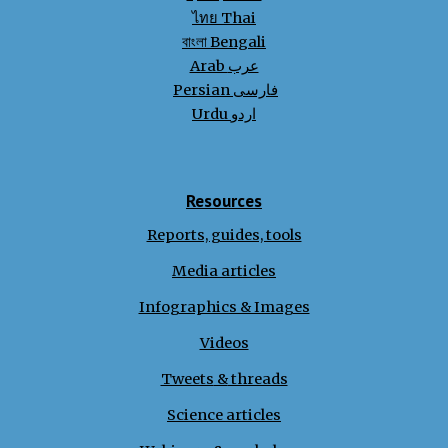
ไทย Thai
বাংলা Bengali
Arab عرب
Persian فارسی
Urdu اردو
Resources
Reports, guides, tools
Media articles
Infographics & Images
Videos
Tweets
&
threads
Science articles