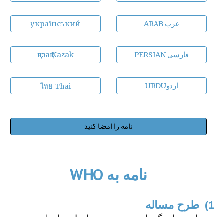
ARAB عرب
український
PERSIAN فارسی
қазақ Kazak
URDUاردو
ไทย Thai
نامه را امضا کنید
نامه به WHO
1)  طرح مساله