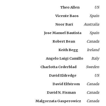
Theo Allen   
US
Vicente Baos     
Spain
Noor Bari
Australia
Jose Manuel Bautista 
Spain
Robert Bean  
Canada
Keith Begg  
Ireland
Angelo Luigi Camillo    
Italy
Charlotta Cederblad   
Sweden
David Eldredge  
US
David Elfstrom 
Canada
David N. Fisman  
Canada
Malgorzata Gasperowicz 
Canada