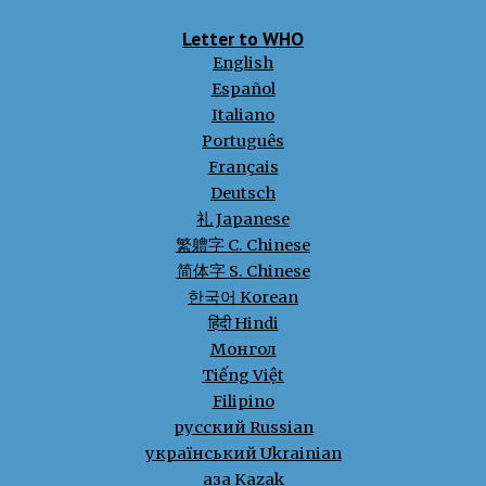
Letter to WHO
English
Español
Italiano
Português
Français
Deutsch
礼 Japanese
繁軆字 C. Chinese
简体字
S. Chinese
한국어 Korean
हिंदी Hindi
Монгол
Tiếng Việt
Filipino
русский Russian
український Ukrainian
қазақ Kazak