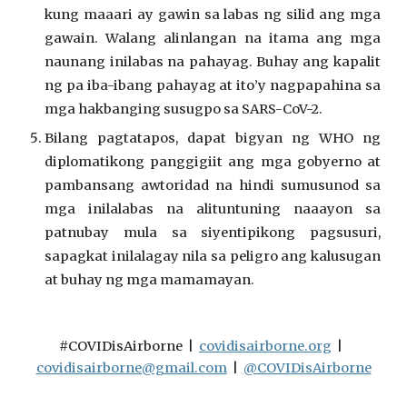
kung maaari ay gawin sa labas ng silid ang mga
gawain. Walang alinlangan na itama ang mga
naunang inilabas na pahayag. Buhay ang kapalit
ng pa iba-ibang pahayag at ito’y nagpapahina sa
mga hakbanging susugpo sa SARS-CoV-2.
Bilang pagtatapos, dapat bigyan ng WHO ng
diplomatikong panggigiit ang mga gobyerno at
pambansang awtoridad na hindi sumusunod sa
mga inilalabas na alituntuning naaayon sa
patnubay mula sa siyentipikong pagsusuri,
sapagkat inilalagay nila sa peligro ang kalusugan
at buhay ng mga mamamayan.
#COVIDisAirborne  
|  
covidisairborne.org
  |
covidisairborne@gmail.com
 |  
@COVIDisAirborne