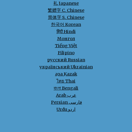
礼 Japanese
繁軆字 C. Chinese
简体字
S. Chinese
한국어 Korean
हिंदी Hindi
Монгол
Tiếng Việt
Filipino
русский Russian
український Ukrainian
қазақ Kazak
ไทย Thai
বাংলা Bengali
Arab عرب
Persian فارسی
Urdu اردو