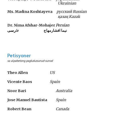
Ukrainian
Ms. Madina Koshtayeva
p
усский Russian
қазақ Kazak
Dr. Nima Afshar-Mohajer
Persian 
نیما افشارمهاج
فا
رسی
Petisyoner
sa alpabetong pagkakasunud-sunod
Theo Allen   
US
Vicente Baos     
Spain
Noor Bari
Australia
Jose Manuel Bautista 
Spain
Robert Bean  
Canada