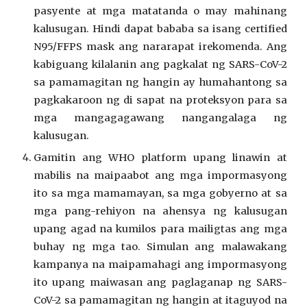
pasyente at mga matatanda o may mahinang
kalusugan. Hindi dapat bababa sa isang certified
N95/FFPS mask ang nararapat irekomenda. Ang
kabiguang kilalanin ang pagkalat ng SARS-CoV-2
sa pamamagitan ng hangin ay humahantong sa
pagkakaroon ng di sapat na proteksyon para sa
mga mangagagawang nangangalaga ng
kalusugan.
Gamitin ang WHO platform upang linawin at
mabilis na maipaabot ang mga impormasyong
ito sa mga mamamayan, sa mga gobyerno at sa
mga pang-rehiyon na ahensya ng kalusugan
upang agad na kumilos para mailigtas ang mga
buhay ng mga tao. Simulan ang malawakang
kampanya na maipamahagi ang impormasyong
ito upang maiwasan ang paglaganap ng SARS-
CoV-2 sa pamamagitan ng hangin at itaguyod na