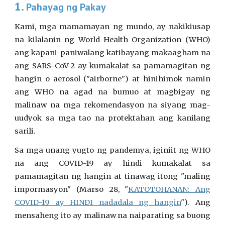
1. 
Pahayag ng Pakay
Kami, mga mamamayan ng mundo, ay nakikiusap
na kilalanin ng World Health Organization (WHO)
ang kapani-paniwalang katibayang makaagham na
ang SARS-CoV-2 ay kumakalat sa pamamagitan ng
hangin o aerosol ("airborne") at hinihimok namin
ang WHO na agad na bumuo at magbigay ng
malinaw na mga rekomendasyon na siyang mag-
uudyok sa mga tao na protektahan ang kanilang
sarili.
Sa mga unang yugto ng pandemya, iginiit ng WHO
na ang COVID-19 ay hindi kumakalat sa
pamamagitan ng hangin at tinawag itong "maling
impormasyon" (Marso 28, "
KATOTOHANAN: Ang
COVID-19 ay HINDI nadadala ng hangin
"). Ang
mensaheng ito ay malinaw na naiparating sa buong