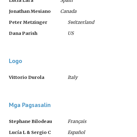
Lucia Lara  
Spain
Jonathan Mesiano 
Canada
Peter Metzinger    
Switzerland
Dana Parish   
US
Logo
Vittorio Durola
Italy
Mga Pagsasalin
Stephane Bilodeau
Français
Lucía L & Sergio C
Español