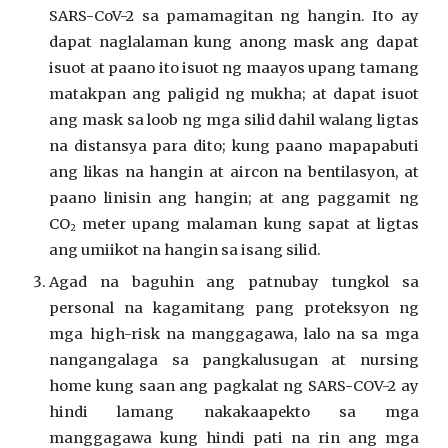
SARS-CoV-2 sa pamamagitan ng hangin. Ito ay
dapat naglalaman kung anong mask ang dapat
isuot at paano ito isuot ng maayos upang tamang
matakpan ang paligid ng mukha; at dapat isuot
ang mask sa loob ng mga silid dahil walang ligtas
na distansya para dito; kung paano mapapabuti
ang likas na hangin at aircon na bentilasyon, at
paano linisin ang hangin; at ang paggamit ng
CO
meter upang malaman kung sapat at ligtas
2
ang umiikot na hangin sa isang silid.
Agad na baguhin ang patnubay tungkol sa
personal na kagamitang pang proteksyon ng
mga high-risk na manggagawa, lalo na sa mga
nangangalaga sa pangkalusugan at nursing
home kung saan ang pagkalat ng SARS-COV-2 ay
hindi lamang nakakaapekto sa mga
manggagawa kung hindi pati na rin ang mga