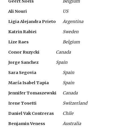
Geert Noels  
Belgium
Ali Nouri  
US
Ligia Alejandra Prieto  
Argentina
Katrin Rabiei 
Sweden
Lize Raes  
Belgium
Conor Ruzycki  
Canada
Jorge Sanchez  
Spain
Sara Segovia   
Spain
María Isabel Tapia   
Spain
Jennifer Tomaszewski  
Canada
Irene Tosetti  
Switzerland
Daniel Vak Contreras   
Chile
Benjamin Veness  
Australia