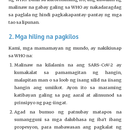
malinaw na gabay galing sa WHO ay nakadaragdag
sa paglala ng hindi pagkakapantay-pantay ng mga
tao sa lipunan.
2. Mga hiling na pagkilos
Kami, mga mamamayan ng mundo, ay nakikiusap
sa WHO na:
Malinaw na kilalanin na ang SARS-CoV-2 ay
kumakalat sa pamamagitan ng hangin,
malapitan man o sa loob ng isang silid na iisang
hangin ang umiikot. Ayon ito sa maraming
katibayan galing sa pag aaral at alinsunod sa
prinsipyo ng pag-iingat.
Agad na bumuo ng patnubay matapos na
sumangguni sa mga dalubhasa ng iba’t ibang
propesyon, para mabawasan ang pagkalat ng