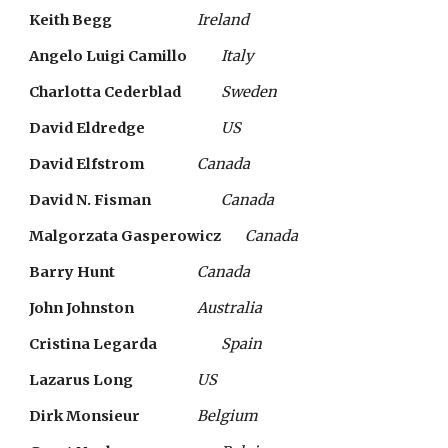
Keith Begg  
Ireland
Angelo Luigi Camillo    
Italy
Charlotta Cederblad   
Sweden
David Eldredge  
US
David Elfstrom 
Canada
David N. Fisman  
Canada
Malgorzata Gasperowicz 
Canada
Barry Hunt  
Canada
John Johnston  
Australia
Cristina Legarda   
Spain
Lazarus Long   
US
Dirk Monsieur  
Belgium