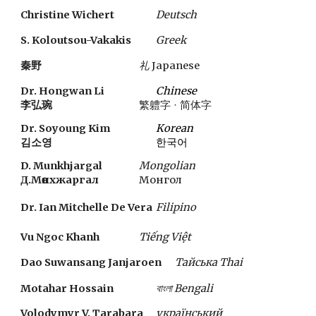
Christine Wichert
Deutsch
S
.
 Koloutsou-Vakakis 
Greek
秦野　
礼 
Japanese
Dr. Hongwan Li
C
hinese
李弘琬
繁軆字 
·
简体字
Dr. Soyoung Kim
Korean
한국어 
김소영
D. Munkhjargal
Mongolian
Д.Мөнхжаргал
Монгол
Dr. Ian Mitchelle De Vera
Filipino
Vu Ngoc Khanh 
Tiếng Việt 
Dao Suwansang Janjaroen
Тайська Thai
Motahar Hossain 
বাংলা Bengali
Volodymyr V. Tarabara 
український