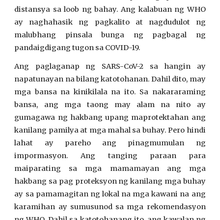
distansya sa loob ng bahay. Ang kalabuan ng WHO
ay naghahasik ng pagkalito at nagdudulot ng
malubhang pinsala bunga ng pagbagal ng
pandaigdigang tugon sa COVID-19.
Ang paglaganap ng SARS-CoV-2 sa hangin ay
napatunayan na bilang katotohanan. Dahil dito, may
mga bansa na kinikilala na ito. Sa nakararaming
bansa, ang mga taong may alam na nito ay
gumagawa ng hakbang upang maprotektahan ang
kanilang pamilya at mga mahal sa buhay. Pero hindi
lahat ay pareho ang pinagmumulan ng
impormasyon. Ang tanging paraan para
maiparating sa mga mamamayan ang mga
hakbang sa pag proteksyon ng kanilang mga buhay
ay sa pamamagitan ng lokal na mga kawani na ang
karamihan ay sumusunod sa mga rekomendasyon
ng WHO. Dahil sa katotohanang ito, ang kawalan ng