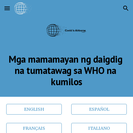
Skip to main content
Skip to navigation
Mga mamamayan ng daigdig 
na tumatawag sa WHO na 
kumilos
ENGLISH
ESPAÑOL
FRANÇAIS
ITALIANO