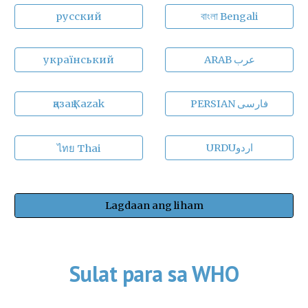
русский
বাংলা Bengali
український
ARAB عرب
қазақ Kazak
PERSIAN فارسی
URDUاردو
ไทย Thai
Lagdaan ang liham
Sulat para sa WHO