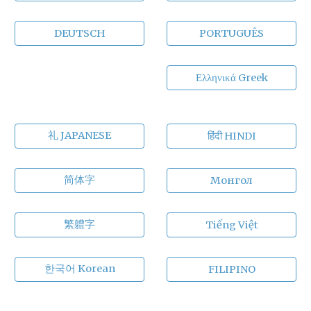
DEUTSCH
PORTUGUÊS
Ελληνικά Greek
礼 JAPANESE
हिंदी HINDI
简体字
Монгол
繁軆字
Tiếng Việt
한국어 Korean
FILIPINO