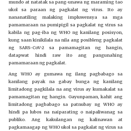
mundo at natatak sa pang-unawa ng maraming tao
ukol sa paraan ng pagkalat ng virus. Ito ay
nananatiling malaking impluwensya sa mga
pamamaraan na pumipigil sa pagkalat ng virus sa
kabila ng pag-iba ng WHO ng kanilang posisyon,
kung saan kinikilala na nila ang posibleng pagkalat
ng SARS-CoV-2 sa pamamagitan ng hangin,
datapwat hindi raw ito ang pangunahing
pamamaraan ng pagkalat.
Ang WHO ay gumawa ng ilang pagbabago sa
kanilang payak na gabay bunga ng kanilang
limitadong pagkilala na ang virus ay kumakalat sa
pamamagitan ng hangin. Gayunpaman, kahit ang
limitadong pagbabago sa patnubay ng WHO ay
hindi pa lubos na naiparating o naipaliwanag sa
publiko. Ang kakulangan ng kalinawan at
pagkamaagap ng WHO ukol sa pagkalat ng virus sa