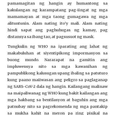
pamamagitan ng hangin ay humantong sa
kakulangan ng karampatang pag-iingat ng mga
mamamayan at mga taong gumagawa ng mga
alituntunin. Alam nating ito’y mali. Alam nating
hindi sapat ang paghuhugas ng kamay, pag
distansya sa ibang tao, at pagsusuot ng mask.
Tungkulin ng WHO na iparating ang lahat ng
makabuluhan at siyentipikong impormasyon sa
buong mundo. Nararapat na gamitin ang
impluwensya nito sa mga kawanihan ng
pampublikong kalusugan upang ibaling sa patuturo
kung paano maiiwasan ang peligro sa paglaganap
ng SARS-CoV-2 dala ng hangin. Kailangang malinaw
na maipaliwanag ng WHO kung bakit kailangan ang
mga hakbang sa bentilasyon at baguhin ang mga
patnubay nito sa pagrekomenda ng mga pantakip
sa mukha kahit na meron pa ring pisikal na